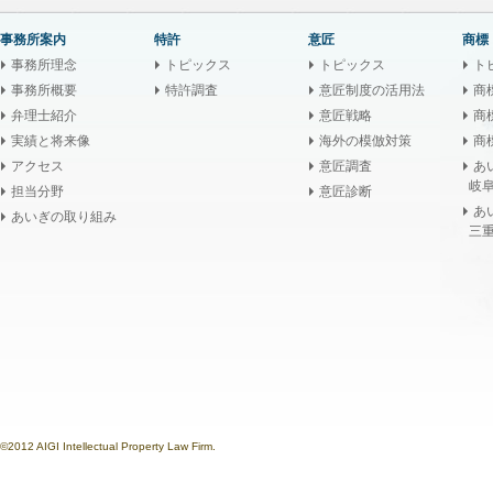
事務所案内
特許
意匠
商標
事務所理念
トピックス
トピックス
ト
事務所概要
特許調査
意匠制度の活用法
商
弁理士紹介
意匠戦略
商
実績と将来像
海外の模倣対策
商
アクセス
意匠調査
あ
岐阜
担当分野
意匠診断
あ
あいぎの取り組み
三重
©2012 AIGI Intellectual Property Law Firm.