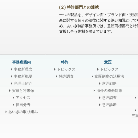
(２) 特許部門との連携
一つの製品を、デザイン面・ブランド面・技術
産に関する個々の法律に関する深い知識だけで
め、あいぎ特許事務所では、意匠商標部門と特
支援し合う体制を整えています。
事務所案内
特許
意匠
事務所理念
トピックス
トピックス
事務所概要
特許調査
意匠制度の活用法
弁理士紹介
意匠戦略
実績と将来像
海外の模倣対策
アクセス
意匠調査
担当分野
意匠診断
あいぎの取り組み
三重