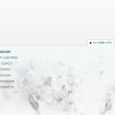
NGLISH
 IP LAW FIRM
P TOPICS
PATENT
DESIGN
ADEMARK
TORNEYS