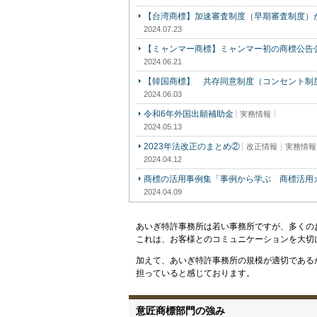
【台湾商標】加速審査制度（早期審査制度）
2024.07.23
【ミャンマー商標】ミャンマー初の商標公告公
2024.06.21
【韓国商標】 共存同意制度（コンセント制度
2024.06.03
令和6年外国出願補助金
実務情報
2024.05.13
2023年法改正のまとめ②
改正情報
実務情報
2024.04.12
商標の活用事例集「事例から学ぶ 商標活用ガイ
2024.04.09
あいぎ特許事務所は若い事務所ですが、多くの
これは、お客様とのコミュニケーションを大切
加えて、あいぎ特許事務所の規模が適切である
担っていると感じております。
意匠商標部門の強み