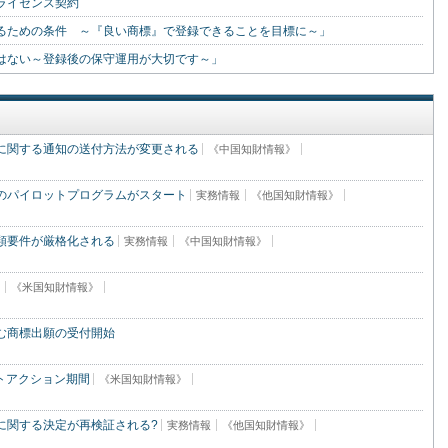
ライセンス契約
るための条件 ～『良い商標』で登録できることを目標に～」
はない～登録後の保守運用が大切です～」
に関する通知の送付方法が変更される
《中国知財情報》
のパイロットプログラムがスタート
実務情報
《他国知財情報》
類要件が厳格化される
実務情報
《中国知財情報》
《米国知財情報》
む商標出願の受付開始
ストアクション期間
《米国知財情報》
に関する決定が再検証される?
実務情報
《他国知財情報》