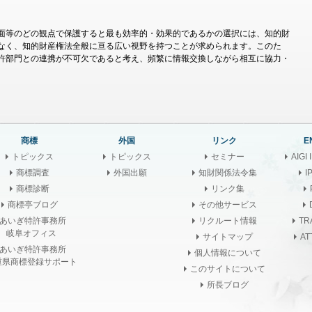
面等のどの観点で保護すると最も効率的・効果的であるかの選択には、知的財
なく、知的財産権法全般に亘る広い視野を持つことが求められます。このた
許部門との連携が不可欠であると考え、頻繁に情報交換しながら相互に協力・
商標
外国
リンク
E
トピックス
トピックス
セミナー
AIGI
商標調査
外国出願
知財関係法令集
I
商標診断
リンク集
商標亭ブログ
その他サービス
あいぎ特許事務所
リクルート情報
TR
岐阜オフィス
サイトマップ
AT
あいぎ特許事務所
個人情報について
県商標登録サポート
このサイトについて
所長ブログ