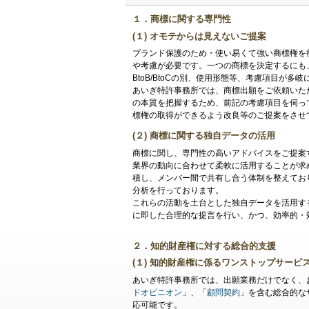
１．商標に関する専門性
(１) オモテからは見えないご提案
ブランド保護のため・使い易くて強い商標権を
や考慮が必要です。一つの商標を決定するにも
BtoB/BtoCの別、使用形態等、考慮項目が
あいぎ特許事務所では、商標出願をご依頼いた
の本質を把握するため、前記の考慮項目を伺っ
標権の取得ができるよう改良等のご提案をさせ
(２) 商標に関する独自データの活用
商標に関し、専門性の高いアドバイスをご提案
業界の動向に合わせて柔軟に活用することが求
積し、メンバー間で共有し合う体制を整えておりま
分析を行っております。
これらの活動を土台とした独自データを活用す
に即した合理的な提言を行い、かつ、効率的・
２．知的財産権に対する総合的支援
(１) 知的財産権に係るワンストップサービ
あいぎ特許事務所では、出願業務だけでなく、
ドオピニオン
」、「
顧問契約
」を含む総合的な
応可能です。