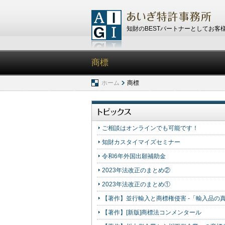
知財のBESTパートナーとしてお客
商標
ホーム
商標
ご相談はオンラインでも可能です！
知財カスタイマイズセミナー
令和6年外国出願補助金
2023年法改正のまとめ②
2023年法改正のまとめ①
【著作】並行輸入と商標権侵害 -「輸入品の
【著作】[新版]商標法コンメンタール