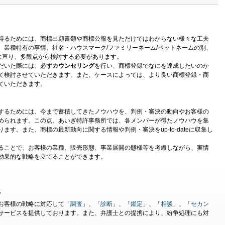
得るためには、商標出願書類や商標公報を見ただけではわからない様々な工夫
、業種特有の事情、社名・ハウスマーク/ファミリーネーム/ペットネームの別、
多岐に亘り、多観点から検討する必要があります。
だいた際には、必ず
カウンセリング
を行い、商標登録でなにを達成したいのか
て検討させていただきます。また、ケースによっては、より良い商標登録・商
ていただきます。
するためには、今まで蓄積してきたノウハウを、判例・審決の動向やお客様の
められます。この点、あいぎ特許事務所では、各メンバーが得たノウハウを集
す。また、商標の最新動向に関する情報や判例・審決をup-to-dateに収集し
ることで、お客様の業種、販売形態、事業展開の態様等を考慮しながら、実情
効果的な戦略を立てることができます。
ス
お客様の戦略に対応して「
調査
」、「
診断
」、「
鑑定
」、「
相談
」、「
セカン
サービスを提供しております。また、弁護士との提携により、紛争処理にも対