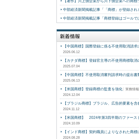
【著作】川上側企業から川下側企業への商標
中部経済新聞掲載記事「「商標」が登録され
中部経済新聞掲載記事「商標登録はゴールで
【中国商標】国際登録に係る不使用取消請求
2026.06.12
【カナダ商標】登録官主導の不使用商標取消
2025.07.04
【中国商標】不使用取消審判請求時の提出書
2025.06.13
【米国商標】登録商標の監査を強化
実務情報
2024.12.04
【ブラジル商標】ブラジル、広告的要素を含
2024.11.12
【米国商標】 2024年第3四半期のファー
2024.10.09
【インド商標】契約職員によりなされた商標
2024.08.28