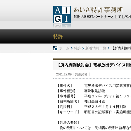
知財のBESTパートナーとしてお客
特許
ホーム
特許
新着情報一覧
【所内判例
【所内判例検討会】電界放出デバイス用
2011.12.09
判例紹介
【事件名】 電界放出デバイス用炭素膜事
【事件種別】 審決取消訴訟
【事件番号】 平成２２年（行ケ）第１０２
【裁判所部名】 知財高裁４部
【判決日】 平成２３年４月１４日判決
【キーワード】 明細書の記載要件（実施可能
【判決の要旨】
物の発明については，明細書の発明の詳細な