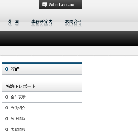
Select Language
特許
特許IPレポート
全件表示
判例紹介
改正情報
実務情報