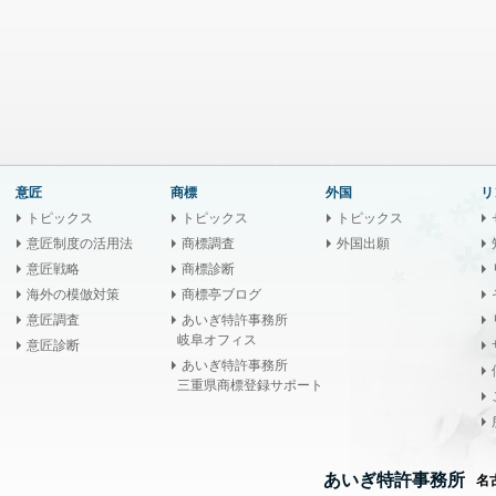
意匠
商標
外国
リ
トピックス
トピックス
トピックス
意匠制度の活用法
商標調査
外国出願
意匠戦略
商標診断
海外の模倣対策
商標亭ブログ
意匠調査
あいぎ特許事務所
岐阜オフィス
意匠診断
あいぎ特許事務所
三重県商標登録サポート
あいぎ特許事務所
名