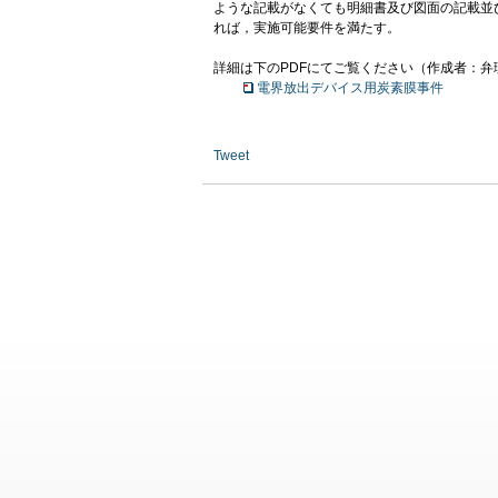
ような記載がなくても明細書及び図面の記載並
れば，実施可能要件を満たす。
詳細は下のPDFにてご覧ください（作成者：弁
電界放出デバイス用炭素膜事件
Tweet