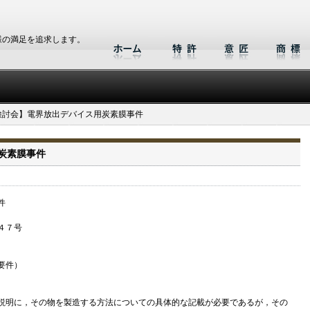
様の満足を追求します。
検討会】電界放出デバイス用炭素膜事件
炭素膜事件
件
４７号
要件）
説明に，その物を製造する方法についての具体的な記載が必要であるが，その