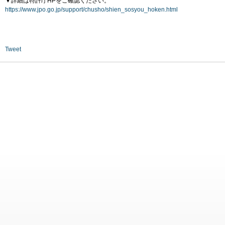
▼詳細は特許庁HPをご確認ください。
https://www.jpo.go.jp/support/chusho/shien_sosyou_hoken.html
Tweet