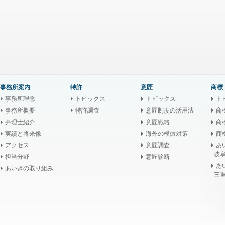
事務所案内
特許
意匠
商標
事務所理念
トピックス
トピックス
ト
事務所概要
特許調査
意匠制度の活用法
商
弁理士紹介
意匠戦略
商
実績と将来像
海外の模倣対策
商
アクセス
意匠調査
あ
岐阜
担当分野
意匠診断
あ
あいぎの取り組み
三重